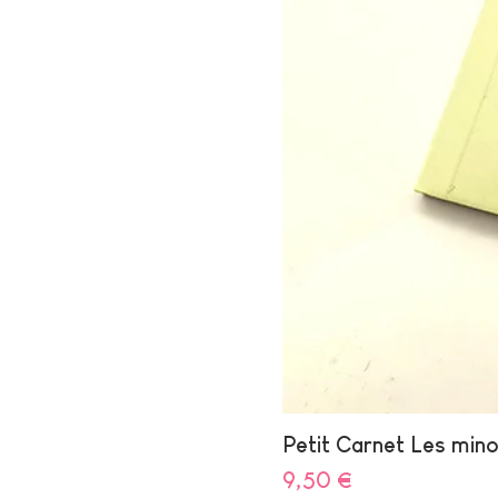
Petit Carnet Les min
Prix
9,50 €