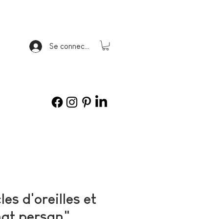
Se connecter
s d'oreilles et
at persan"