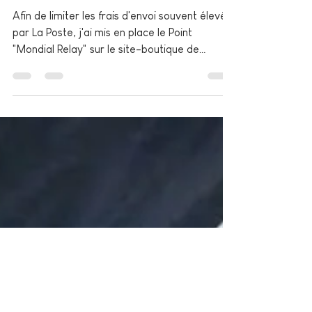
11 déc. 2025
1 min de lecture
Mondial Relay débarque chez
Miroukou!
Afin de limiter les frais d'envoi souvent élevés
par La Poste, j'ai mis en place le Point
"Mondial Relay" sur le site-boutique de
Miroukou. Mode d’emploi sur le site-boutique
= 1. Vous passez votre commande et
sélectionnez « Livraison en Point Relais » 2.
Après votre règlement, je vous envoie un e-
mail pour finaliser votre commande par
l’adresse Mondial Relay qui vous convient
pour la réceptionner Je peux aussi vous
emballer vos articles avec du papier cadeau.