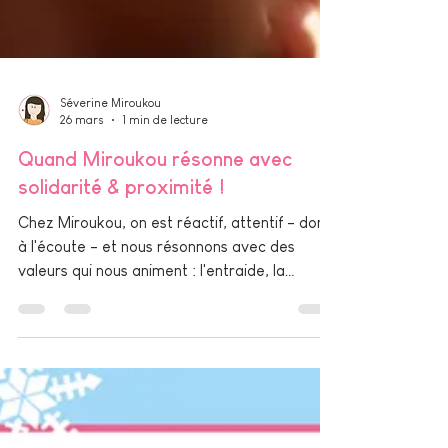
Séverine Miroukou
26 mars
1 min de lecture
Quand Miroukou résonne avec
solidarité & proximité !
Chez Miroukou, on est réactif, attentif - donc
à l'écoute - et nous résonnons avec des
valeurs qui nous animent : l'entraide, la
solidarité et la proximité . C'est pourquoi nous
travaillons avec des entreprises à taille
humaine , tel un partenariat gagnant pour
créer et présenter tous nos savoir-faire,
ensemble ! Nous partons toujours du principe