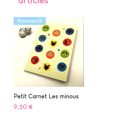
articles
Nouveauté
Nouveauté
Petit Carnet Les minous
Pochette 3 articles
Mouette
Prix
9,50 €
Prix
15,00 €