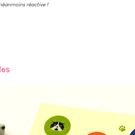
 néanmoins réactive !
les