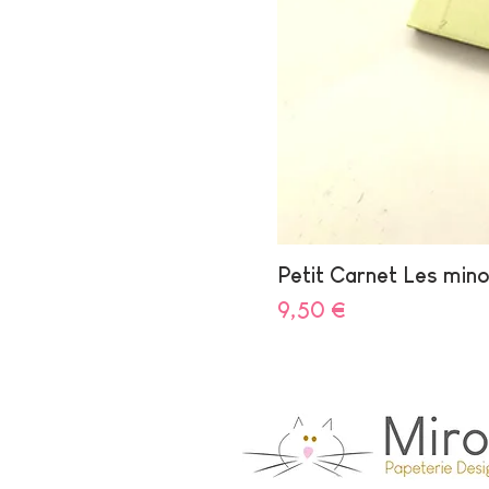
Petit Carnet Les min
Prix
9,50 €