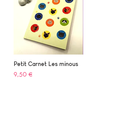
Petit Carnet Les minous
Pochette 3 articles
Mouette
Prix
9,50 €
Prix
15,00 €