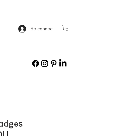
Se connecter
badges
OU