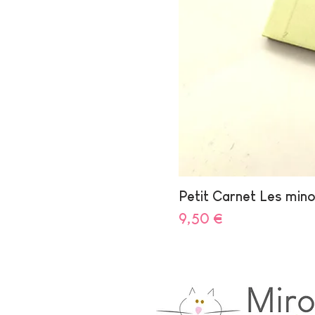
Petit Carnet Les min
Prix
9,50 €