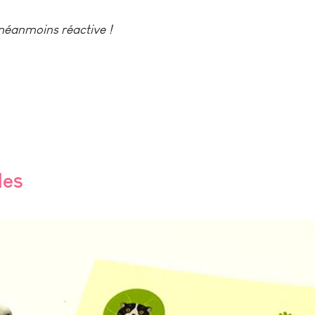
 néanmoins réactive !
les