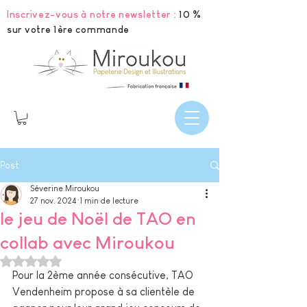
Inscrivez-vous à notre newsletter :
10 %
sur votre 1ère commande
Post
Séverine Miroukou
27 nov. 2024
1 min de lecture
le jeu de Noël de TAO en
collab avec Miroukou
Noté NaN étoiles sur 5.
Pour la 2ème année consécutive, TAO 
Vendenheim propose à sa clientèle de 