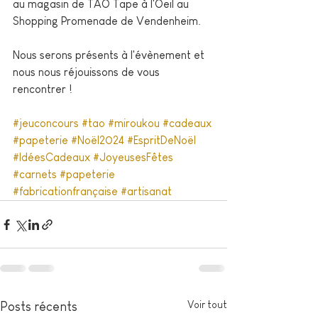
au magasin de TAO Tape à l'Oeil au 
Shopping Promenade de Vendenheim.
Nous serons présents à l'évènement et 
nous nous réjouissons de vous 
rencontrer !
#jeuconcours
#tao
#miroukou
#cadeaux
#papeterie
#Noël2024
#EspritDeNoël
#IdéesCadeaux
#JoyeusesFêtes
#carnets
#papeterie
#fabricationfrançaise
#artisanat
Voir tout
Posts récents